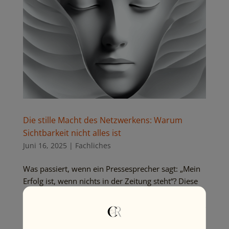
Die stille Macht des Netzwerkens: Warum
Sichtbarkeit nicht alles ist
Juni 16, 2025
|
Fachliches
Was passiert, wenn ein Pressesprecher sagt: „Mein
Erfolg ist, wenn nichts in der Zeitung steht“? Diese
Aussage hat mich spontan zu einer neuen Podcast-
Folge bewegt. Denn sie stellt alles auf den Kopf, was
wir über Netzwerken zu wissen glauben.