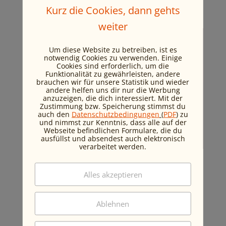
Netzwerken...
Kurz die Cookies, dann gehts
weiter
Um diese Website zu betreiben, ist es
notwendig Cookies zu verwenden. Einige
Cookies sind erforderlich, um die
Funktionalität zu gewährleisten, andere
brauchen wir für unsere Statistik und wieder
andere helfen uns dir nur die Werbung
anzuzeigen, die dich interessiert. Mit der
Zustimmung bzw. Speicherung stimmst du
auch den
Datenschutzbedingungen
(
PDF
)
zu
und nimmst zur Kenntnis, dass alle auf der
Webseite befindlichen Formulare, die du
ausfüllst und absendest auch elektronisch
verarbeitet werden.
KI & Netzwerken – wie künstliche Intelligenz
Alles akzeptieren
dein Beziehungsmanagement (nicht) ersetzt
März 28, 2025
|
Fachliches
Ablehnen
Künstliche Intelligenz hat sich in den letzten Jahren