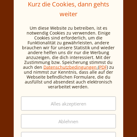
Kurz die Cookies, dann gehts
Durchgehen musst
weiter
du selber. Nadia
Um diese Website zu betreiben, ist es
Tor über
notwendig Cookies zu verwenden. Einige
Cookies sind erforderlich, um die
Funktionalität zu gewährleisten, andere
Netzwerken als
brauchen wir für unsere Statistik und wieder
andere helfen uns dir nur die Werbung
Frau, Mutter und
anzuzeigen, die dich interessiert. Mit der
Zustimmung bzw. Speicherung stimmst du
Sales Director im
auch den
Datenschutzbedingungen
(
PDF
)
zu
und nimmst zur Kenntnis, dass alle auf der
Konzern.
Webseite befindlichen Formulare, die du
ausfüllst und absendest auch elektronisch
verarbeitet werden.
23. Juli, 2026
Diesen Satz hat Nadia Tor am Ende
Alles akzeptieren
unseres Gesprächs gesagt. Und er fasst
ihre Haltung zum Netzwerken besser
Ablehnen
zusammen als jede Definition. Nadia ist
Sales Director bei ZTE Austria,
Vorstandsmitglied bei WOMENinICT und