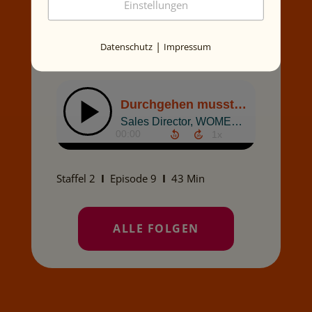
Einstellungen
der Austrian Data Center Association,
Mitglied im Board des Diversity Ball
Wien...
|
Datenschutz
Impressum
Staffel 2
I
Episode 9
I
43 Min
ALLE FOLGEN