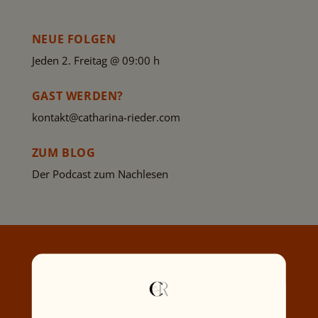
NEUE FOLGEN
Jeden 2. Freitag @ 09:00 h
GAST WERDEN?
kontakt@catharina-rieder.com
ZUM BLOG
Der Podcast zum Nachlesen
AKTUELLE FOLGE