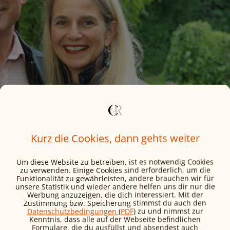
Kurz die Cookies, dann gehts weiter
Um diese Website zu betreiben, ist es notwendig Cookies
zu verwenden. Einige Cookies sind erforderlich, um die
ist, wenn der Empfang weg ist.
Funktionalität zu gewährleisten, andere brauchen wir für
unsere Statistik und wieder andere helfen uns dir nur die
Werbung anzuzeigen, die dich interessiert. Mit der
Zustimmung bzw. Speicherung stimmst du auch den
Datenschutzbedingungen
(
PDF
)
zu und nimmst zur
gesagt. Und er hat sich bei mir sofort festgesetzt. We
Kenntnis, dass alle auf der Webseite befindlichen
Formulare, die du ausfüllst und absendest auch