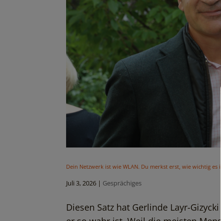
Dein Netzwerk ist wie WLAN. Du merkst erst, wie wichtig es 
Juli 3, 2026
|
Gesprächiges
Diesen Satz hat Gerlinde Layr-Gizycki 