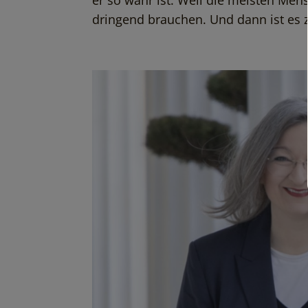
er so wahr ist. Weil die meisten Men
dringend brauchen. Und dann ist es z