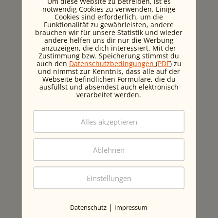
Um diese Website zu betreiben, ist es
Hilfstöne gegründet, weil ich selbst erlebt
notwendig Cookies zu verwenden. Einige
Cookies sind erforderlich, um die
habe, wie es ist, wenn man Hilfe braucht.“
Funktionalität zu gewährleisten, andere
Für ihn ist Netzwerken ein Akt der
brauchen wir für unsere Statistik und wieder
andere helfen uns dir nur die Werbung
Menschlichkeit. Und genau das macht
anzuzeigen, die dich interessiert. Mit der
sein Netzwerk so stark: Es basiert auf
Zustimmung bzw. Speicherung stimmst du
Authentizität, Vertrauen und echter
auch den
Datenschutzbedingungen
(
PDF
)
zu
und nimmst zur Kenntnis, dass alle auf der
Verbindung.
Webseite befindlichen Formulare, die du
ausfüllst und absendest auch elektronisch
DURCHHALTEN TROTZ
verarbeitet werden.
RÜCKSCHLÄGEN: „ICH SEHE
WIEDER.“
Alles akzeptieren
Der geborene Wiener wurde mit fünf
Ablehnen
Jahren blind. Prognose: Hoffnungslos.
Doch seine Eltern glaubten an ihn. Musik
wurde zur Brücke in eine andere Welt,
Einstellungen
zum Licht, als er keines mehr sah. Er
erzählt: „Ich durfte ja lange keinen
Führerschein machen. Wie ich ihn dann
|
Datenschutz
Impressum
endlich machen konnte, war das wie ein